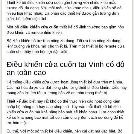
Thiết kế bộ điều khiển cửa cuốn gắn tường với nhiều kiểu mẫu
tương đối đa dạng. Với mỗi mẫu cửa khác nhau, điều khiển sẽ có
nhiều loại khác nhau. Đa phần các thiết kế được gắn tường đơn
giản, tiết kiệm diện tích.
Một
bộ điều khiển cửa cuốn
thiết kế cố định thường bao gồm hộp
điều khiển và remote điều khiển.
Bộ điều khiển hỗ trợ tính năng đa dạng. Tối ưu tính năng đa dạng:
lên/ xuống và khóa mở cho thiết bị. Trên một thiết bị bộ remote cửa
cuốn cho thấy tính tiện lợi đặc biệt.
Điều khiển cửa cuốn tại Vinh có độ
an toàn cao
Hệ thống điều khiển cửa được hoạt động thiết kế dựa trên mã hóa.
Các mã hóa được cài đặt riêng cho từng thiết bị điều khiển. Điều này
mang đến lợi ích tối ưu trong bảo vệ an toàn trong thiết bị.
Thiết kế đặc biệt này rất khó có thể thực hiện các hoạt động xâm
nhập hệ thống mã hay sao chép mã. Tùy vào mỗi thiết kế bộ điều
khiển cửa cuốn mà khả năng bảo mật sẽ khác nhau. Lựa chọn thiết
kế có khả năng bảo mật tốt còn cần chú ý đến cách sử dụng để hỗ
trợ bảo mật.
Cụ thể, với một số thiết kế điều khiển, nên cài đặt mã đặc biệt. Bộ