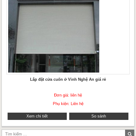
Lắp đặt cửa cuốn ở Vinh Nghệ An giá rẻ
Đơn giá: liên hệ
Phụ kiện: Liên hệ
Xem chi tiết
So sánh
Tì