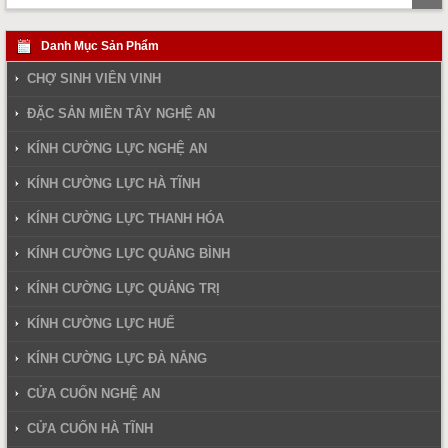
ki
Danh Mục Sản Phẩm
CHỢ SINH VIÊN VINH
ĐẶC SẢN MIỀN TÂY NGHỆ AN
KÍNH CƯỜNG LỰC NGHỆ AN
KÍNH CƯỜNG LỰC HÀ TĨNH
KÍNH CƯỜNG LỰC THANH HÓA
KÍNH CƯỜNG LỰC QUẢNG BÌNH
KÍNH CƯỜNG LỰC QUẢNG TRỊ
KÍNH CƯỜNG LỰC HUẾ
KÍNH CƯỜNG LỰC ĐÀ NẴNG
CỬA CUỐN NGHỆ AN
CỬA CUỐN HÀ TĨNH