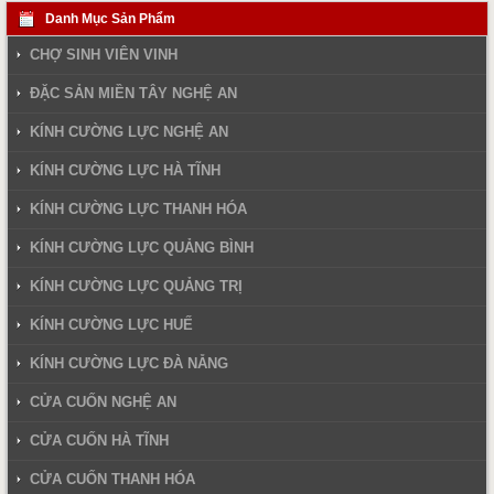
Danh Mục Sản Phẩm
CHỢ SINH VIÊN VINH
ĐẶC SẢN MIỀN TÂY NGHỆ AN
KÍNH CƯỜNG LỰC NGHỆ AN
KÍNH CƯỜNG LỰC HÀ TĨNH
KÍNH CƯỜNG LỰC THANH HÓA
KÍNH CƯỜNG LỰC QUẢNG BÌNH
KÍNH CƯỜNG LỰC QUẢNG TRỊ
KÍNH CƯỜNG LỰC HUẾ
KÍNH CƯỜNG LỰC ĐÀ NẴNG
CỬA CUỐN NGHỆ AN
CỬA CUỐN HÀ TĨNH
CỬA CUỐN THANH HÓA