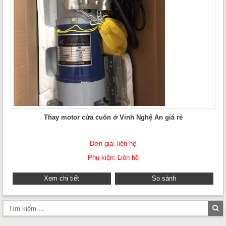
Thay motor cửa cuốn ở Vinh Nghệ An giá rẻ
Đơn giá: liên hệ
Phụ kiện: Liên hệ
Xem chi tiết
So sánh
Tì
ki