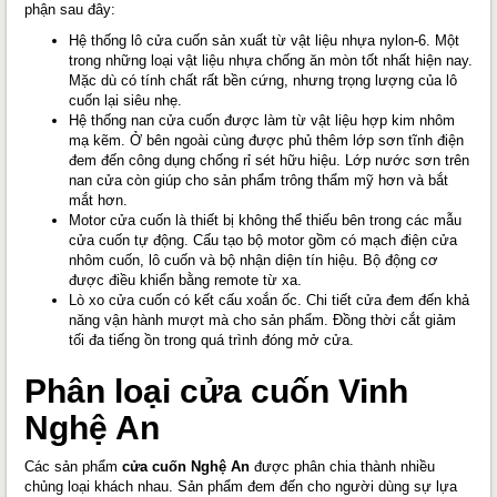
phận sau đây:
Hệ thống lô cửa cuốn sản xuất từ vật liệu nhựa nylon-6. Một
trong những loại vật liệu nhựa chống ăn mòn tốt nhất hiện nay.
Mặc dù có tính chất rất bền cứng, nhưng trọng lượng của lô
cuốn lại siêu nhẹ.
Hệ thống nan cửa cuốn được làm từ vật liệu hợp kim nhôm
mạ kẽm. Ở bên ngoài cùng được phủ thêm lớp sơn tĩnh điện
đem đến công dụng chống rỉ sét hữu hiệu. Lớp nước sơn trên
nan cửa còn giúp cho sản phẩm trông thẩm mỹ hơn và bắt
mắt hơn.
Motor cửa cuốn là thiết bị không thể thiếu bên trong các mẫu
cửa cuốn tự động. Cấu tạo bộ motor gồm có mạch điện cửa
nhôm cuốn, lô cuốn và bộ nhận diện tín hiệu. Bộ động cơ
được điều khiển bằng remote từ xa.
Lò xo cửa cuốn có kết cấu xoắn ốc. Chi tiết cửa đem đến khả
năng vận hành mượt mà cho sản phẩm. Đồng thời cắt giảm
tối đa tiếng ồn trong quá trình đóng mở cửa.
Phân loại cửa cuốn Vinh
Nghệ An
Các sản phẩm
cửa cuốn Nghệ An
được phân chia thành nhiều
chủng loại khách nhau. Sản phẩm đem đến cho người dùng sự lựa