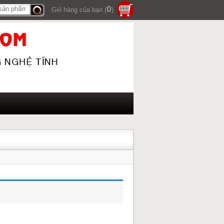
0
Giỏ hàng của bạn (
)
Tìm
kiếm