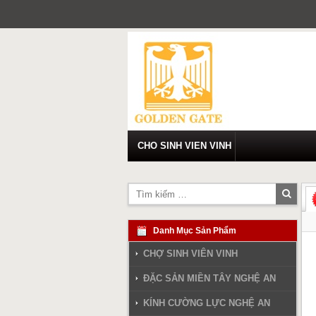
Skip
to
content
CHO SINH VIEN VINH
Tìm
kiếm
Danh Mục Sản Phẩm
CHỢ SINH VIÊN VINH
ĐẶC SẢN MIỀN TÂY NGHỆ AN
KÍNH CƯỜNG LỰC NGHỆ AN