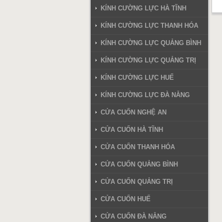
KÍNH CƯỜNG LỰC HÀ TĨNH
KÍNH CƯỜNG LỰC THANH HÓA
KÍNH CƯỜNG LỰC QUẢNG BÌNH
KÍNH CƯỜNG LỰC QUẢNG TRỊ
KÍNH CƯỜNG LỰC HUẾ
KÍNH CƯỜNG LỰC ĐÀ NẴNG
CỬA CUỐN NGHỆ AN
CỬA CUỐN HÀ TĨNH
CỬA CUỐN THANH HÓA
CỬA CUỐN QUẢNG BÌNH
CỬA CUỐN QUẢNG TRỊ
CỬA CUỐN HUẾ
CỬA CUỐN ĐÀ NẴNG