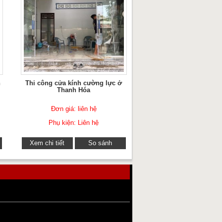
h
Thi công cửa kính cường lực ở
Thanh Hóa
Đơn giá: liên hệ
Phụ kiện: Liên hệ
Xem chi tiết
So sánh