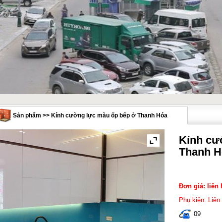
Sản phẩm >> Kính cường lực màu ốp bếp ở Thanh Hóa
Kính cư
Thanh H
Đơn giá: liên 
Phụ kiện: Liên
09