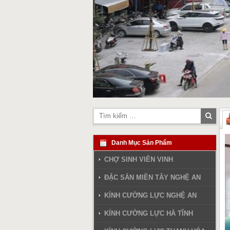
Tìm
kiếm
Danh Mục Sản Phẩm
CHỢ SINH VIÊN VINH
ĐẶC SẢN MIỀN TÂY NGHỆ AN
KÍNH CƯỜNG LỰC NGHỆ AN
KÍNH CƯỜNG LỰC HÀ TĨNH