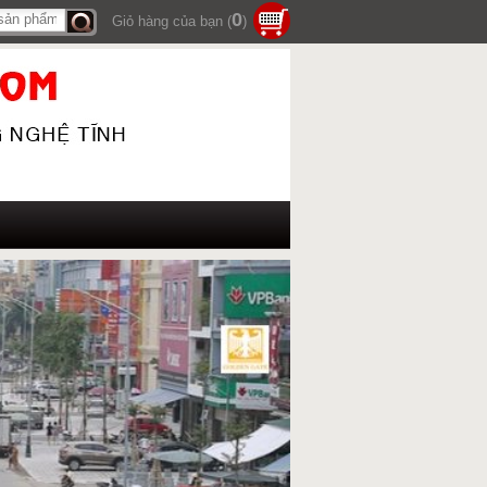
0
Giỏ hàng của bạn (
)
Tìm
kiếm