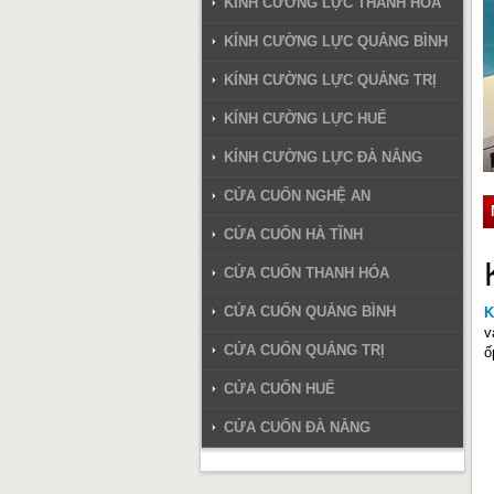
KÍNH CƯỜNG LỰC THANH HÓA
KÍNH CƯỜNG LỰC QUẢNG BÌNH
KÍNH CƯỜNG LỰC QUẢNG TRỊ
KÍNH CƯỜNG LỰC HUẾ
KÍNH CƯỜNG LỰC ĐÀ NẴNG
CỬA CUỐN NGHỆ AN
CỬA CUỐN HÀ TĨNH
CỬA CUỐN THANH HÓA
CỬA CUỐN QUẢNG BÌNH
K
v
CỬA CUỐN QUẢNG TRỊ
ố
CỬA CUỐN HUẾ
CỬA CUỐN ĐÀ NẴNG