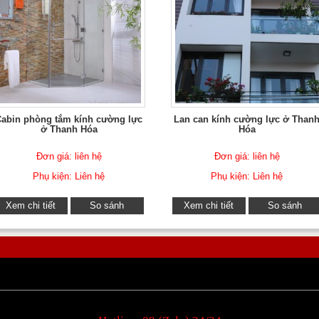
Cabin phòng tắm kính cường lực
Lan can kính cường lực ở Than
ở Thanh Hóa
Hóa
Đơn giá: liên hệ
Đơn giá: liên hệ
Phụ kiện: Liên hệ
Phụ kiện: Liên hệ
Xem chi tiết
So sánh
Xem chi tiết
So sánh