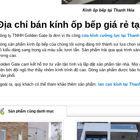
Kính ốp bếp tại Thanh Hóa
Địa chỉ bán kính ốp bếp giá rẻ t
ông ty TNHH Golden Gate là đơn vị thi công
cửa kính cường lực tại Thanh
òng sản phẩm kính ốp bếp của chúng tôi xứng đáng trở thành sự lựa chọn s
ó kiểu dáng sang trọng và màu sắc tươi tắn. Sản phẩm trải qua quá trình sả
ượng cao.
olden Gate cam kết hỗ trợ tư vấn tận tình và lắp đặt sản phẩm tận nhà. Mọi 
iện bởi đội ngũ thợ thầy nhôm kính trình độ cao. Dòng sản phẩm được bảo h
hân phối.
goài ra, quý khách có thể tham khảo thêm sản phẩm:
lan can kính tại Than
Sản phẩm cùng danh mục