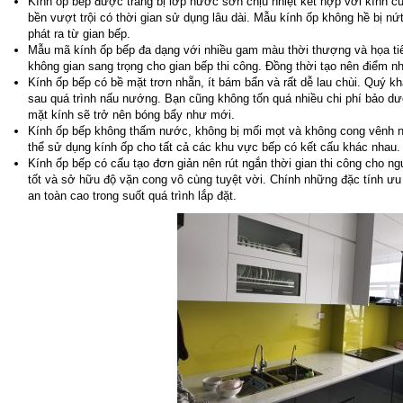
Kính ốp bếp được trang bị lớp nước sơn chịu nhiệt kết hợp với kính 
bền vượt trội có thời gian sử dụng lâu dài. Mẫu kính ốp không hề bị nứ
phát ra từ gian bếp.
Mẫu mã kính ốp bếp đa dạng với nhiều gam màu thời thượng và họa ti
không gian sang trọng cho gian bếp thi công. Đồng thời tạo nên điểm n
Kính ốp bếp có bề mặt trơn nhẵn, ít bám bẩn và rất dễ lau chùi. Quý 
sau quá trình nấu nướng. Bạn cũng không tốn quá nhiều chi phí bảo dư
mặt kính sẽ trở nên bóng bẩy như mới.
Kính ốp bếp không thấm nước, không bị mối mọt và không cong vênh 
thể sử dụng kính ốp cho tất cả các khu vực bếp có kết cấu khác nhau.
Kính ốp bếp có cấu tạo đơn giản nên rút ngắn thời gian thi công cho 
tốt và sở hữu độ vặn cong vô cùng tuyệt vời. Chính những đặc tính ưu
an toàn cao trong suốt quá trình lắp đặt.