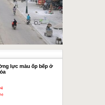
ờng lực màu ốp bếp ở
óa
hệ
 hệ