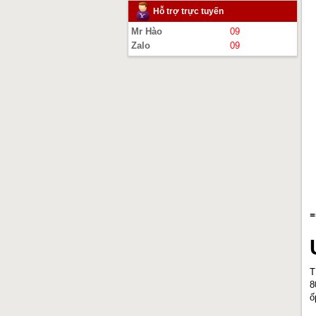
Hỗ trợ trực tuyến
Mr Hào
09
Zalo
09
=
T
8
ố