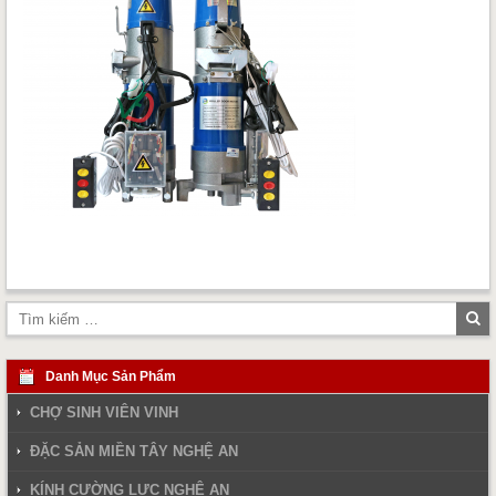
Tì
ki
Danh Mục Sản Phẩm
CHỢ SINH VIÊN VINH
ĐẶC SẢN MIỀN TÂY NGHỆ AN
KÍNH CƯỜNG LỰC NGHỆ AN