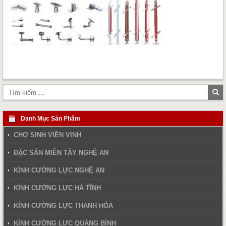
Tì
ki
Danh Mục Sản Phẩm
CHỢ SINH VIÊN VINH
ĐẶC SẢN MIỀN TÂY NGHỆ AN
KÍNH CƯỜNG LỰC NGHỆ AN
KÍNH CƯỜNG LỰC HÀ TĨNH
KÍNH CƯỜNG LỰC THANH HÓA
KÍNH CƯỜNG LỰC QUẢNG BÌNH