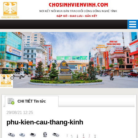
Skip
to
content
CHI TIẾT Tin tức
29/08/21 12:25
phu-kien-cau-thang-kinh