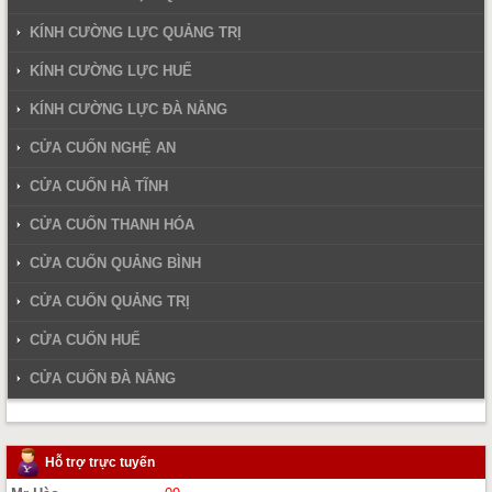
KÍNH CƯỜNG LỰC QUẢNG TRỊ
KÍNH CƯỜNG LỰC HUẾ
KÍNH CƯỜNG LỰC ĐÀ NẴNG
CỬA CUỐN NGHỆ AN
CỬA CUỐN HÀ TĨNH
CỬA CUỐN THANH HÓA
CỬA CUỐN QUẢNG BÌNH
CỬA CUỐN QUẢNG TRỊ
CỬA CUỐN HUẾ
CỬA CUỐN ĐÀ NẴNG
Hỗ trợ trực tuyến