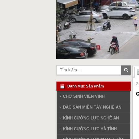
Tìm
kiếm
2
Danh Mục Sản Phẩm
CHỢ SINH VIÊN VINH
ĐẶC SẢN MIỀN TÂY NGHỆ AN
KÍNH CƯỜNG LỰC NGHỆ AN
KÍNH CƯỜNG LỰC HÀ TĨNH