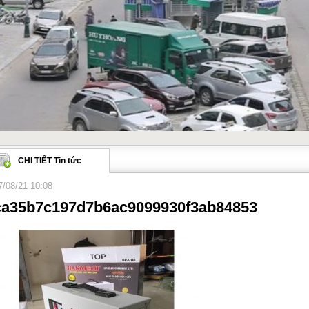
CHI TIẾT Tin tức
7/08/21 10:08
ca35b7c197d7b6ac9099930f3ab84853