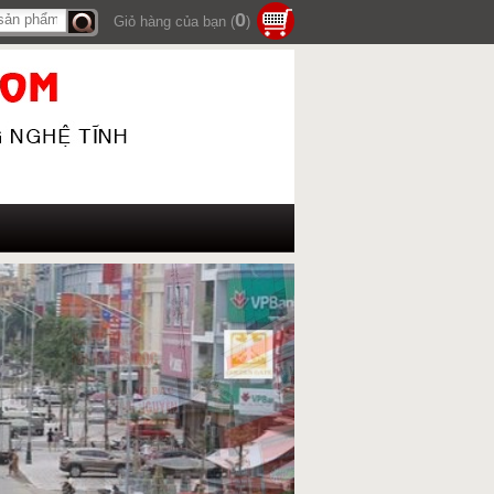
0
Giỏ hàng của bạn (
)
Tìm
kiếm