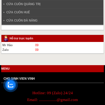
CỬA CUỐN QUẢNG TRỊ
CỬA CUỐN HUẾ
CỬA CUỐN ĐÀ NẴNG
Hỗ trợ trực tuyến
Mr Hào
09
Zalo
09
MENU
CHO SINH VIEN VINH
Hotline: 09 (Zalo) 24/24
Email:
...................@gmail.com