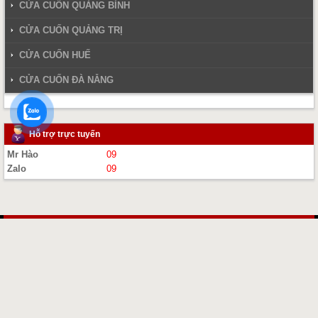
CỬA CUỐN QUẢNG BÌNH
CỬA CUỐN QUẢNG TRỊ
CỬA CUỐN HUẾ
CỬA CUỐN ĐÀ NẴNG
Hỗ trợ trực tuyến
Mr Hào
09
Zalo
09
MENU
CHO SINH VIEN VINH
Hotline: 09 (Zalo) 24/24