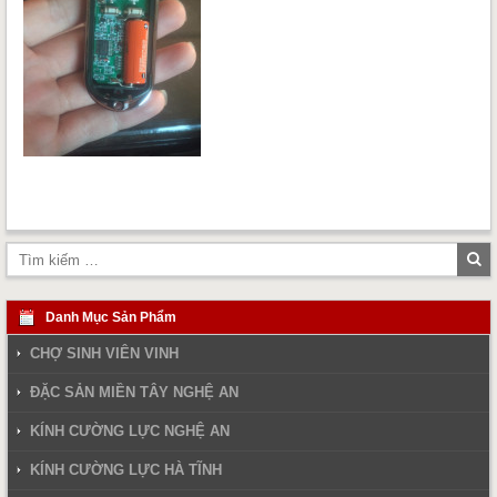
Tì
ki
Danh Mục Sản Phẩm
CHỢ SINH VIÊN VINH
ĐẶC SẢN MIỀN TÂY NGHỆ AN
KÍNH CƯỜNG LỰC NGHỆ AN
KÍNH CƯỜNG LỰC HÀ TĨNH