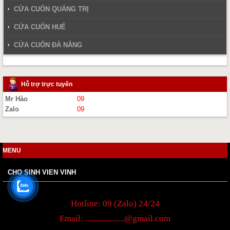
CỬA CUỐN QUẢNG TRỊ
CỬA CUỐN HUẾ
CỬA CUỐN ĐÀ NẴNG
Hỗ trợ trực tuyến
Mr Hào
09
Zalo
09
MENU
CHO SINH VIEN VINH
Hotline: 09 (Zalo) 24/24
Email:
...................@gmail.com