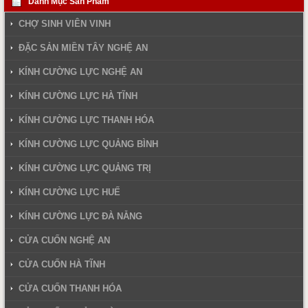
Danh Mục Sản Phẩm
CHỢ SINH VIÊN VINH
ĐẶC SẢN MIỀN TÂY NGHỆ AN
KÍNH CƯỜNG LỰC NGHỆ AN
KÍNH CƯỜNG LỰC HÀ TĨNH
KÍNH CƯỜNG LỰC THANH HÓA
KÍNH CƯỜNG LỰC QUẢNG BÌNH
KÍNH CƯỜNG LỰC QUẢNG TRỊ
KÍNH CƯỜNG LỰC HUẾ
KÍNH CƯỜNG LỰC ĐÀ NẴNG
CỬA CUỐN NGHỆ AN
CỬA CUỐN HÀ TĨNH
CỬA CUỐN THANH HÓA