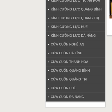
KÍNH CƯỜNG LỰC THANH HÓA
KÍNH CƯỜNG LỰC QUẢNG BÌNH
KÍNH CƯỜNG LỰC QUẢNG TRỊ
KÍNH CƯỜNG LỰC HUẾ
KÍNH CƯỜNG LỰC ĐÀ NẴNG
CỬA CUỐN NGHỆ AN
CỬA CUỐN HÀ TĨNH
CỬA CUỐN THANH HÓA
CỬA CUỐN QUẢNG BÌNH
CỬA CUỐN QUẢNG TRỊ
CỬA CUỐN HUẾ
CỬA CUỐN ĐÀ NẴNG