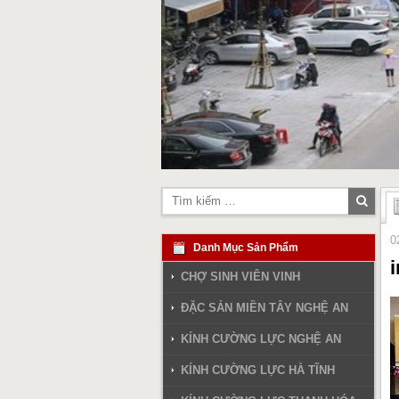
Tìm
kiếm
0
Danh Mục Sản Phẩm
CHỢ SINH VIÊN VINH
ĐẶC SẢN MIỀN TÂY NGHỆ AN
KÍNH CƯỜNG LỰC NGHỆ AN
KÍNH CƯỜNG LỰC HÀ TĨNH