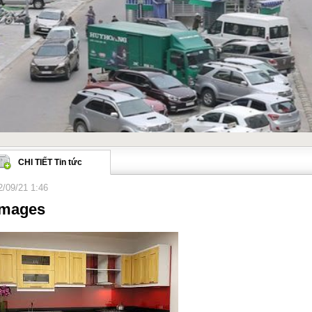
CHI TIẾT Tin tức
2/09/21 1:46
images