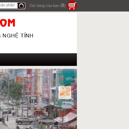
0
Giỏ hàng của bạn (
)
Tìm
kiếm