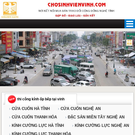
Skip
to
content
thi công kính ốp bếp tại vinh
CỬA CUỐN HÀ TĨNH
CỬA CUỐN NGHỆ AN
CỬA CUỐN THANH HÓA
ĐẶC SẢN MIỀN TÂY NGHỆ AN
KÍNH CƯỜNG LỰC HÀ TĨNH
KÍNH CƯỜNG LỰC NGHỆ AN
KÍNH CƯỜNG LỰC THANH HÓA