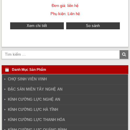
Đơn giá: liên hệ
Phụ kiện: Liên hệ
Xem chi tiết
So sánh
Tì
ki
Danh Mục Sản Phẩm
CHỢ SINH VIÊN VINH
ĐẶC SẢN MIỀN TÂY NGHỆ AN
KÍNH CƯỜNG LỰC NGHỆ AN
KÍNH CƯỜNG LỰC HÀ TĨNH
KÍNH CƯỜNG LỰC THANH HÓA
KÍNH CƯỜNG LỰC QUẢNG BÌNH