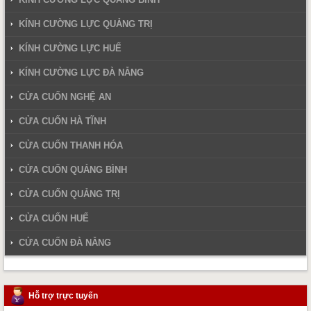
KÍNH CƯỜNG LỰC QUẢNG TRỊ
KÍNH CƯỜNG LỰC HUẾ
KÍNH CƯỜNG LỰC ĐÀ NẴNG
CỬA CUỐN NGHỆ AN
CỬA CUỐN HÀ TĨNH
CỬA CUỐN THANH HÓA
CỬA CUỐN QUẢNG BÌNH
CỬA CUỐN QUẢNG TRỊ
CỬA CUỐN HUẾ
CỬA CUỐN ĐÀ NẴNG
Hỗ trợ trực tuyến