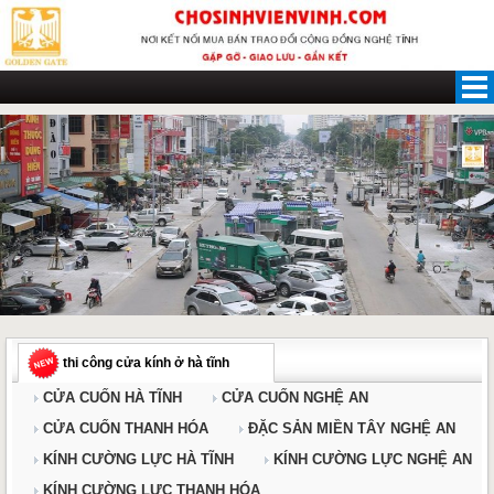
Skip
to
content
thi công cửa kính ở hà tĩnh
CỬA CUỐN HÀ TĨNH
CỬA CUỐN NGHỆ AN
CỬA CUỐN THANH HÓA
ĐẶC SẢN MIỀN TÂY NGHỆ AN
KÍNH CƯỜNG LỰC HÀ TĨNH
KÍNH CƯỜNG LỰC NGHỆ AN
KÍNH CƯỜNG LỰC THANH HÓA