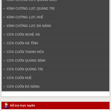
KÍNH CƯỜNG LỰC QUẢNG TRỊ
KÍNH CƯỜNG LỰC HUẾ
KÍNH CƯỜNG LỰC ĐÀ NẴNG
CỬA CUỐN NGHỆ AN
CỬA CUỐN HÀ TĨNH
CỬA CUỐN THANH HÓA
CỬA CUỐN QUẢNG BÌNH
CỬA CUỐN QUẢNG TRỊ
CỬA CUỐN HUẾ
CỬA CUỐN ĐÀ NẴNG
Hỗ trợ trực tuyến