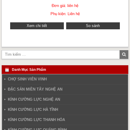
Đơn giá: liên hệ
Phụ kiện: Liên hệ
Xem chi tiết
So sánh
Tì
ki
Danh Mục Sản Phẩm
CHỢ SINH VIÊN VINH
ĐẶC SẢN MIỀN TÂY NGHỆ AN
KÍNH CƯỜNG LỰC NGHỆ AN
KÍNH CƯỜNG LỰC HÀ TĨNH
KÍNH CƯỜNG LỰC THANH HÓA
KÍNH CƯỜNG LỰC QUẢNG BÌNH