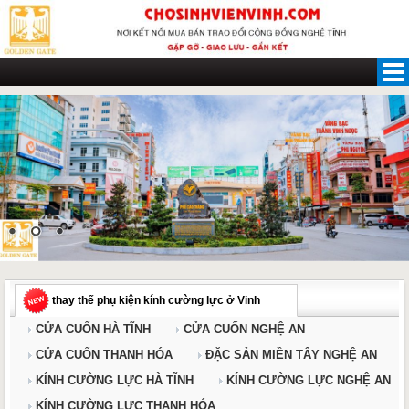
Skip
to
content
thay thế phụ kiện kính cường lực ở Vinh
CỬA CUỐN HÀ TĨNH
CỬA CUỐN NGHỆ AN
CỬA CUỐN THANH HÓA
ĐẶC SẢN MIỀN TÂY NGHỆ AN
KÍNH CƯỜNG LỰC HÀ TĨNH
KÍNH CƯỜNG LỰC NGHỆ AN
KÍNH CƯỜNG LỰC THANH HÓA