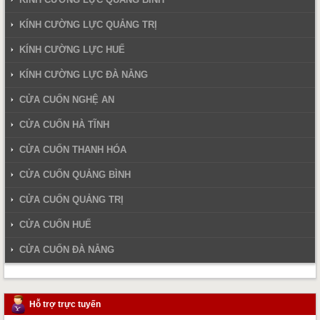
KÍNH CƯỜNG LỰC QUẢNG TRỊ
KÍNH CƯỜNG LỰC HUẾ
KÍNH CƯỜNG LỰC ĐÀ NẴNG
CỬA CUỐN NGHỆ AN
CỬA CUỐN HÀ TĨNH
CỬA CUỐN THANH HÓA
CỬA CUỐN QUẢNG BÌNH
CỬA CUỐN QUẢNG TRỊ
CỬA CUỐN HUẾ
CỬA CUỐN ĐÀ NẴNG
Hỗ trợ trực tuyến