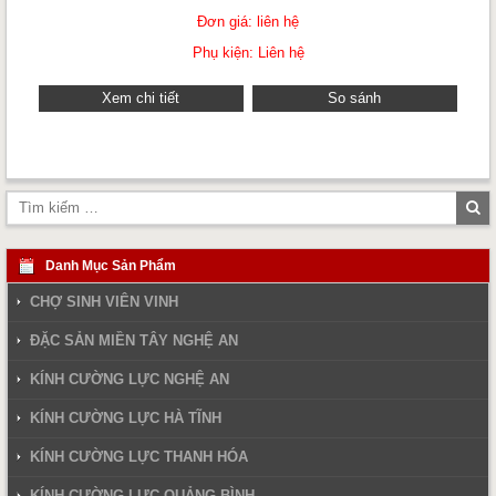
Đơn giá: liên hệ
Phụ kiện: Liên hệ
Xem chi tiết
So sánh
Tì
ki
Danh Mục Sản Phẩm
CHỢ SINH VIÊN VINH
ĐẶC SẢN MIỀN TÂY NGHỆ AN
KÍNH CƯỜNG LỰC NGHỆ AN
KÍNH CƯỜNG LỰC HÀ TĨNH
KÍNH CƯỜNG LỰC THANH HÓA
KÍNH CƯỜNG LỰC QUẢNG BÌNH