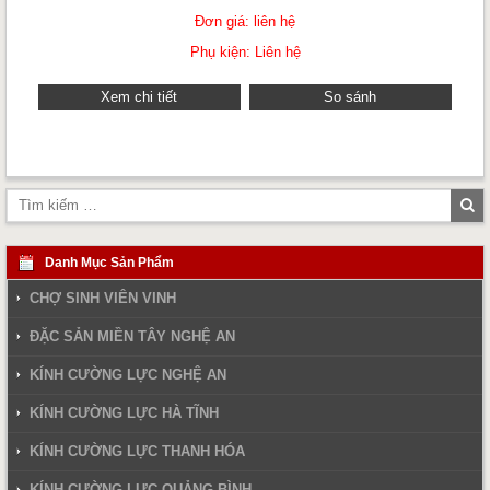
Đơn giá: liên hệ
Phụ kiện: Liên hệ
Xem chi tiết
So sánh
Tì
ki
Danh Mục Sản Phẩm
CHỢ SINH VIÊN VINH
ĐẶC SẢN MIỀN TÂY NGHỆ AN
KÍNH CƯỜNG LỰC NGHỆ AN
KÍNH CƯỜNG LỰC HÀ TĨNH
KÍNH CƯỜNG LỰC THANH HÓA
KÍNH CƯỜNG LỰC QUẢNG BÌNH