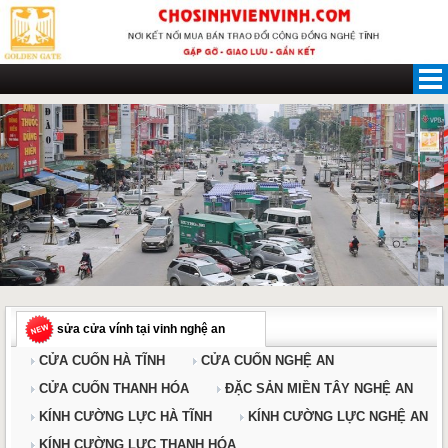
Skip
to
content
sửa cửa vính tại vinh nghệ an
CỬA CUỐN HÀ TĨNH
CỬA CUỐN NGHỆ AN
CỬA CUỐN THANH HÓA
ĐẶC SẢN MIỀN TÂY NGHỆ AN
KÍNH CƯỜNG LỰC HÀ TĨNH
KÍNH CƯỜNG LỰC NGHỆ AN
KÍNH CƯỜNG LỰC THANH HÓA