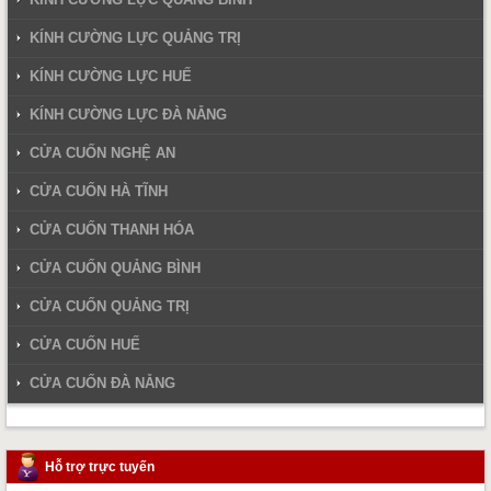
KÍNH CƯỜNG LỰC QUẢNG TRỊ
KÍNH CƯỜNG LỰC HUẾ
KÍNH CƯỜNG LỰC ĐÀ NẴNG
CỬA CUỐN NGHỆ AN
CỬA CUỐN HÀ TĨNH
CỬA CUỐN THANH HÓA
CỬA CUỐN QUẢNG BÌNH
CỬA CUỐN QUẢNG TRỊ
CỬA CUỐN HUẾ
CỬA CUỐN ĐÀ NẴNG
Hỗ trợ trực tuyến