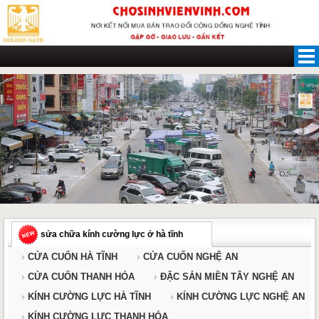
Skip
to
content
sửa chữa kính cường lực ở hà tĩnh
CỬA CUỐN HÀ TĨNH
CỬA CUỐN NGHỆ AN
CỬA CUỐN THANH HÓA
ĐẶC SẢN MIỀN TÂY NGHỆ AN
KÍNH CƯỜNG LỰC HÀ TĨNH
KÍNH CƯỜNG LỰC NGHỆ AN
KÍNH CƯỜNG LỰC THANH HÓA