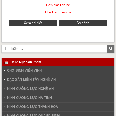
Đơn giá: liên hệ
Phụ kiện: Liên hệ
Xem chi tiết
So sánh
Tì
ki
Danh Mục Sản Phẩm
CHỢ SINH VIÊN VINH
ĐẶC SẢN MIỀN TÂY NGHỆ AN
KÍNH CƯỜNG LỰC NGHỆ AN
KÍNH CƯỜNG LỰC HÀ TĨNH
KÍNH CƯỜNG LỰC THANH HÓA
KÍNH CƯỜNG LỰC QUẢNG BÌNH