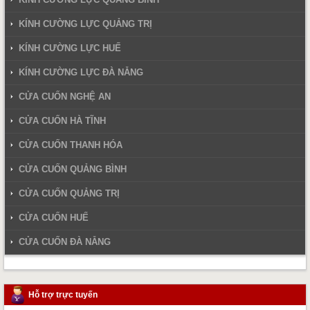
KÍNH CƯỜNG LỰC QUẢNG TRỊ
KÍNH CƯỜNG LỰC HUẾ
KÍNH CƯỜNG LỰC ĐÀ NẴNG
CỬA CUỐN NGHỆ AN
CỬA CUỐN HÀ TĨNH
CỬA CUỐN THANH HÓA
CỬA CUỐN QUẢNG BÌNH
CỬA CUỐN QUẢNG TRỊ
CỬA CUỐN HUẾ
CỬA CUỐN ĐÀ NẴNG
Hỗ trợ trực tuyến