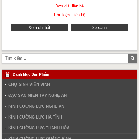
Đơn giá: liên hệ
Phụ kiện: Liên hệ
Xem chi tiết
So sánh
Tì
ki
Danh Mục Sản Phẩm
CHỢ SINH VIÊN VINH
ĐẶC SẢN MIỀN TÂY NGHỆ AN
KÍNH CƯỜNG LỰC NGHỆ AN
KÍNH CƯỜNG LỰC HÀ TĨNH
KÍNH CƯỜNG LỰC THANH HÓA
KÍNH CƯỜNG LỰC QUẢNG BÌNH