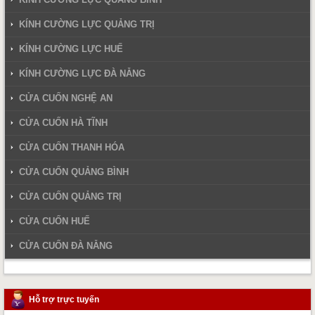
KÍNH CƯỜNG LỰC QUẢNG TRỊ
KÍNH CƯỜNG LỰC HUẾ
KÍNH CƯỜNG LỰC ĐÀ NẴNG
CỬA CUỐN NGHỆ AN
CỬA CUỐN HÀ TĨNH
CỬA CUỐN THANH HÓA
CỬA CUỐN QUẢNG BÌNH
CỬA CUỐN QUẢNG TRỊ
CỬA CUỐN HUẾ
CỬA CUỐN ĐÀ NẴNG
Hỗ trợ trực tuyến