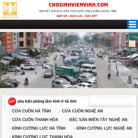
Skip
to
content
phụ kiện phòng tắm kính ở hà tĩnh
CỬA CUỐN HÀ TĨNH
CỬA CUỐN NGHỆ AN
CỬA CUỐN THANH HÓA
ĐẶC SẢN MIỀN TÂY NGHỆ AN
KÍNH CƯỜNG LỰC HÀ TĨNH
KÍNH CƯỜNG LỰC NGHỆ AN
KÍNH CƯỜNG LỰC THANH HÓA