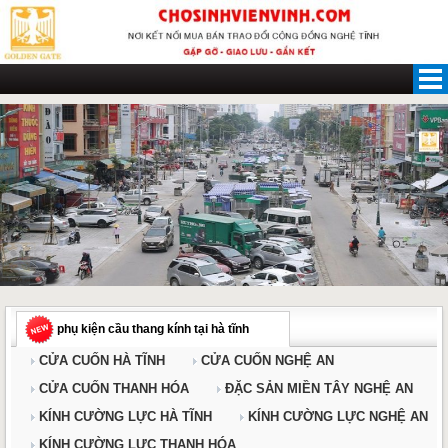
Skip
to
content
phụ kiện cầu thang kính tại hà tĩnh
CỬA CUỐN HÀ TĨNH
CỬA CUỐN NGHỆ AN
CỬA CUỐN THANH HÓA
ĐẶC SẢN MIỀN TÂY NGHỆ AN
KÍNH CƯỜNG LỰC HÀ TĨNH
KÍNH CƯỜNG LỰC NGHỆ AN
KÍNH CƯỜNG LỰC THANH HÓA