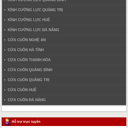
KÍNH CƯỜNG LỰC QUẢNG TRỊ
KÍNH CƯỜNG LỰC HUẾ
KÍNH CƯỜNG LỰC ĐÀ NẴNG
CỬA CUỐN NGHỆ AN
CỬA CUỐN HÀ TĨNH
CỬA CUỐN THANH HÓA
CỬA CUỐN QUẢNG BÌNH
CỬA CUỐN QUẢNG TRỊ
CỬA CUỐN HUẾ
CỬA CUỐN ĐÀ NẴNG
Hỗ trợ trực tuyến