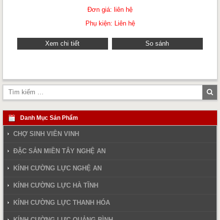
Đơn giá: liên hệ
Phụ kiện: Liên hệ
Xem chi tiết
So sánh
Tì
ki
Danh Mục Sản Phẩm
CHỢ SINH VIÊN VINH
ĐẶC SẢN MIỀN TÂY NGHỆ AN
KÍNH CƯỜNG LỰC NGHỆ AN
KÍNH CƯỜNG LỰC HÀ TĨNH
KÍNH CƯỜNG LỰC THANH HÓA
KÍNH CƯỜNG LỰC QUẢNG BÌNH