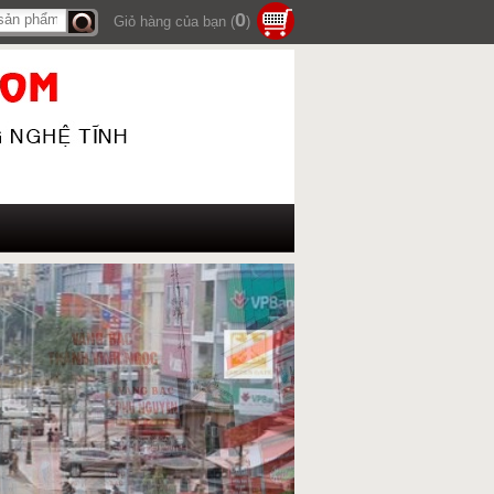
0
Giỏ hàng của bạn (
)
Tìm
kiếm