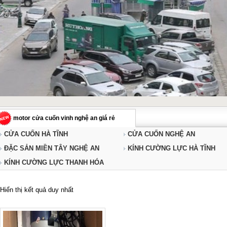
motor cửa cuốn vinh nghệ an giá rẻ
CỬA CUỐN HÀ TĨNH
CỬA CUỐN NGHỆ AN
ĐẶC SẢN MIỀN TÂY NGHỆ AN
KÍNH CƯỜNG LỰC HÀ TĨNH
KÍNH CƯỜNG LỰC THANH HÓA
Hiển thị kết quả duy nhất