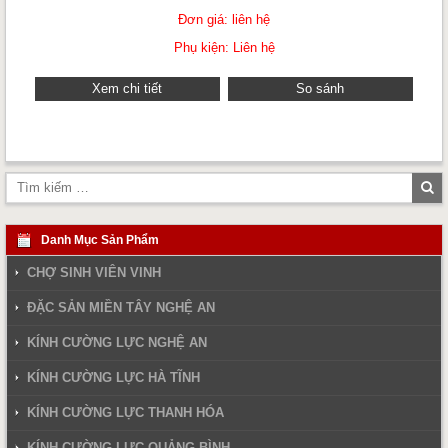
Đơn giá: liên hệ
Phụ kiện: Liên hệ
Xem chi tiết
So sánh
Tì
ki
Danh Mục Sản Phẩm
CHỢ SINH VIÊN VINH
ĐẶC SẢN MIỀN TÂY NGHỆ AN
KÍNH CƯỜNG LỰC NGHỆ AN
KÍNH CƯỜNG LỰC HÀ TĨNH
KÍNH CƯỜNG LỰC THANH HÓA
KÍNH CƯỜNG LỰC QUẢNG BÌNH