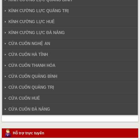
KÍNH CƯỜNG LỰC QUẢNG TRỊ
KÍNH CƯỜNG LỰC HUẾ
KÍNH CƯỜNG LỰC ĐÀ NẴNG
CỬA CUỐN NGHỆ AN
CỬA CUỐN HÀ TĨNH
CỬA CUỐN THANH HÓA
CỬA CUỐN QUẢNG BÌNH
CỬA CUỐN QUẢNG TRỊ
CỬA CUỐN HUẾ
CỬA CUỐN ĐÀ NẴNG
Hỗ trợ trực tuyến