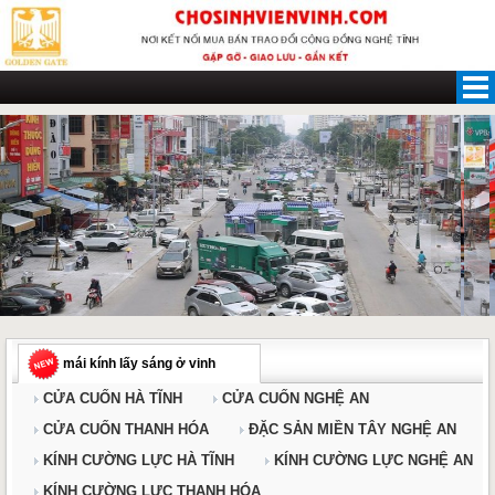
Skip
to
content
mái kính lấy sáng ở vinh
CỬA CUỐN HÀ TĨNH
CỬA CUỐN NGHỆ AN
CỬA CUỐN THANH HÓA
ĐẶC SẢN MIỀN TÂY NGHỆ AN
KÍNH CƯỜNG LỰC HÀ TĨNH
KÍNH CƯỜNG LỰC NGHỆ AN
KÍNH CƯỜNG LỰC THANH HÓA