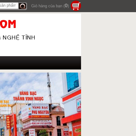
0
Giỏ hàng của bạn (
)
Tìm
kiếm