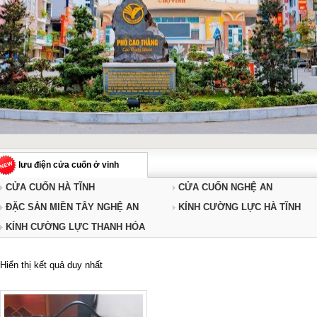
lưu điện cửa cuốn ở vinh
CỬA CUỐN HÀ TĨNH
CỬA CUỐN NGHỆ AN
ĐẶC SẢN MIỀN TÂY NGHỆ AN
KÍNH CƯỜNG LỰC HÀ TĨNH
KÍNH CƯỜNG LỰC THANH HÓA
Hiển thị kết quả duy nhất