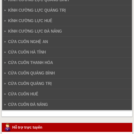
KÍNH CƯỜNG LỰC QUẢNG TRỊ
KÍNH CƯỜNG LỰC HUẾ
KÍNH CƯỜNG LỰC ĐÀ NẴNG
CỬA CUỐN NGHỆ AN
CỬA CUỐN HÀ TĨNH
CỬA CUỐN THANH HÓA
CỬA CUỐN QUẢNG BÌNH
CỬA CUỐN QUẢNG TRỊ
CỬA CUỐN HUẾ
CỬA CUỐN ĐÀ NẴNG
Hỗ trợ trực tuyến