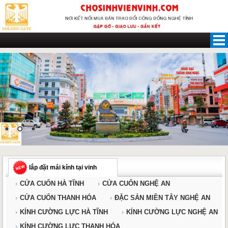
Skip
to
content
lắp đặt mái kính tại vinh
CỬA CUỐN HÀ TĨNH
CỬA CUỐN NGHỆ AN
CỬA CUỐN THANH HÓA
ĐẶC SẢN MIỀN TÂY NGHỆ AN
KÍNH CƯỜNG LỰC HÀ TĨNH
KÍNH CƯỜNG LỰC NGHỆ AN
KÍNH CƯỜNG LỰC THANH HÓA