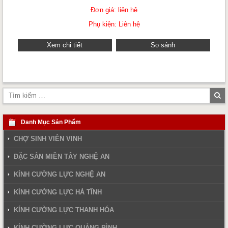
Đơn giá: liên hệ
Phụ kiện: Liên hệ
Xem chi tiết
So sánh
Tì
ki
Danh Mục Sản Phẩm
CHỢ SINH VIÊN VINH
ĐẶC SẢN MIỀN TÂY NGHỆ AN
KÍNH CƯỜNG LỰC NGHỆ AN
KÍNH CƯỜNG LỰC HÀ TĨNH
KÍNH CƯỜNG LỰC THANH HÓA
KÍNH CƯỜNG LỰC QUẢNG BÌNH