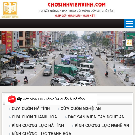
Skip
to
content
lắp đặt bình lưu điện cửa cuốn ở hà tĩnh
CỬA CUỐN HÀ TĨNH
CỬA CUỐN NGHỆ AN
CỬA CUỐN THANH HÓA
ĐẶC SẢN MIỀN TÂY NGHỆ AN
KÍNH CƯỜNG LỰC HÀ TĨNH
KÍNH CƯỜNG LỰC NGHỆ AN
KÍNH CƯỜNG LỰC THANH HÓA