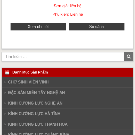
Đơn giá: liên hệ
Phụ kiện: Liên hệ
Xem chi tiết
So sánh
Tì
ki
Danh Mục Sản Phẩm
CHỢ SINH VIÊN VINH
ĐẶC SẢN MIỀN TÂY NGHỆ AN
KÍNH CƯỜNG LỰC NGHỆ AN
KÍNH CƯỜNG LỰC HÀ TĨNH
KÍNH CƯỜNG LỰC THANH HÓA
KÍNH CƯỜNG LỰC QUẢNG BÌNH