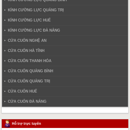
KÍNH CƯỜNG LỰC QUẢNG TRỊ
KÍNH CƯỜNG LỰC HUẾ
KÍNH CƯỜNG LỰC ĐÀ NẴNG
CỬA CUỐN NGHỆ AN
CỬA CUỐN HÀ TĨNH
CỬA CUỐN THANH HÓA
CỬA CUỐN QUẢNG BÌNH
CỬA CUỐN QUẢNG TRỊ
CỬA CUỐN HUẾ
CỬA CUỐN ĐÀ NẴNG
Hỗ trợ trực tuyến