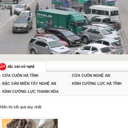
đặc sản xứ nghệ
CỬA CUỐN HÀ TĨNH
CỬA CUỐN NGHỆ AN
ĐẶC SẢN MIỀN TÂY NGHỆ AN
KÍNH CƯỜNG LỰC HÀ TĨNH
KÍNH CƯỜNG LỰC THANH HÓA
Hiển thị kết quả duy nhất