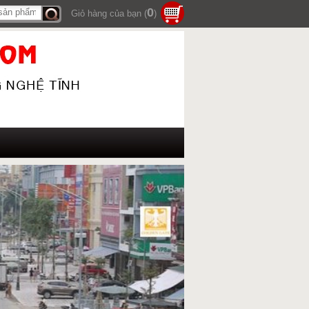
0
Giỏ hàng của bạn (
)
Tìm
kiếm