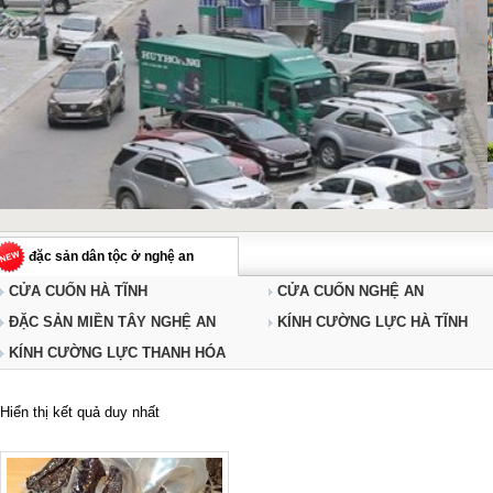
đặc sản dân tộc ở nghệ an
CỬA CUỐN HÀ TĨNH
CỬA CUỐN NGHỆ AN
ĐẶC SẢN MIỀN TÂY NGHỆ AN
KÍNH CƯỜNG LỰC HÀ TĨNH
KÍNH CƯỜNG LỰC THANH HÓA
Hiển thị kết quả duy nhất