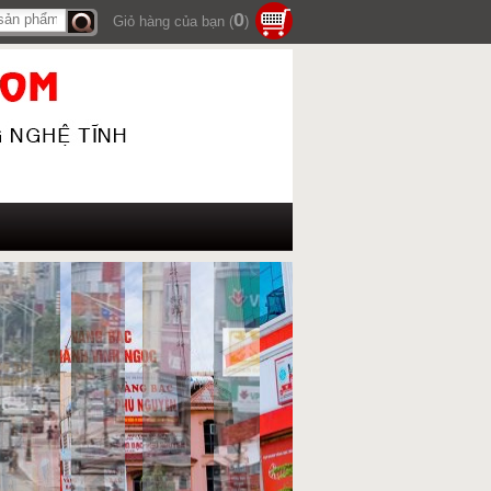
0
Giỏ hàng của bạn (
)
Tìm
kiếm