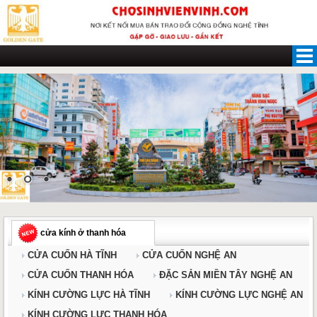
Skip
to
content
cửa kính ở thanh hóa
CỬA CUỐN HÀ TĨNH
CỬA CUỐN NGHỆ AN
CỬA CUỐN THANH HÓA
ĐẶC SẢN MIỀN TÂY NGHỆ AN
KÍNH CƯỜNG LỰC HÀ TĨNH
KÍNH CƯỜNG LỰC NGHỆ AN
KÍNH CƯỜNG LỰC THANH HÓA