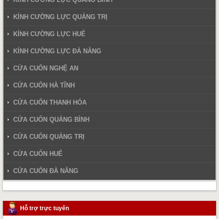
KÍNH CƯỜNG LỰC QUẢNG TRỊ
KÍNH CƯỜNG LỰC HUẾ
KÍNH CƯỜNG LỰC ĐÀ NẴNG
CỬA CUỐN NGHỆ AN
CỬA CUỐN HÀ TĨNH
CỬA CUỐN THANH HÓA
CỬA CUỐN QUẢNG BÌNH
CỬA CUỐN QUẢNG TRỊ
CỬA CUỐN HUẾ
CỬA CUỐN ĐÀ NẴNG
Hỗ trợ trực tuyến