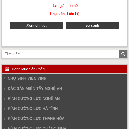
Đơn giá: liên hệ
Phụ kiện: Liên hệ
Xem chi tiết
So sánh
Tì
ki
Danh Mục Sản Phẩm
CHỢ SINH VIÊN VINH
ĐẶC SẢN MIỀN TÂY NGHỆ AN
KÍNH CƯỜNG LỰC NGHỆ AN
KÍNH CƯỜNG LỰC HÀ TĨNH
KÍNH CƯỜNG LỰC THANH HÓA
KÍNH CƯỜNG LỰC QUẢNG BÌNH