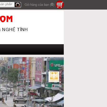
0
Giỏ hàng của bạn (
)
Tìm
kiếm