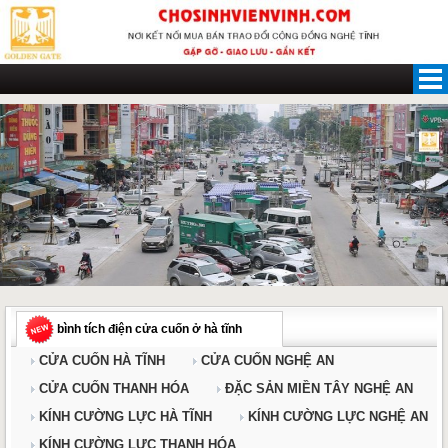
Skip
to
content
bình tích điện cửa cuốn ở hà tĩnh
CỬA CUỐN HÀ TĨNH
CỬA CUỐN NGHỆ AN
CỬA CUỐN THANH HÓA
ĐẶC SẢN MIỀN TÂY NGHỆ AN
KÍNH CƯỜNG LỰC HÀ TĨNH
KÍNH CƯỜNG LỰC NGHỆ AN
KÍNH CƯỜNG LỰC THANH HÓA