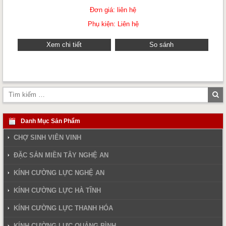
Đơn giá: liên hệ
Phụ kiện: Liên hệ
Xem chi tiết
So sánh
Tì
ki
Danh Mục Sản Phẩm
CHỢ SINH VIÊN VINH
ĐẶC SẢN MIỀN TÂY NGHỆ AN
KÍNH CƯỜNG LỰC NGHỆ AN
KÍNH CƯỜNG LỰC HÀ TĨNH
KÍNH CƯỜNG LỰC THANH HÓA
KÍNH CƯỜNG LỰC QUẢNG BÌNH