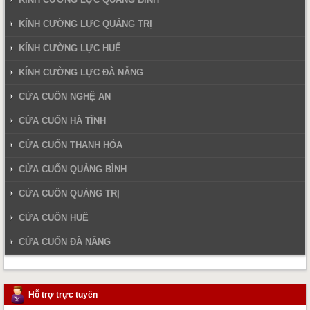
KÍNH CƯỜNG LỰC QUẢNG TRỊ
KÍNH CƯỜNG LỰC HUẾ
KÍNH CƯỜNG LỰC ĐÀ NẴNG
CỬA CUỐN NGHỆ AN
CỬA CUỐN HÀ TĨNH
CỬA CUỐN THANH HÓA
CỬA CUỐN QUẢNG BÌNH
CỬA CUỐN QUẢNG TRỊ
CỬA CUỐN HUẾ
CỬA CUỐN ĐÀ NẴNG
Hỗ trợ trực tuyến