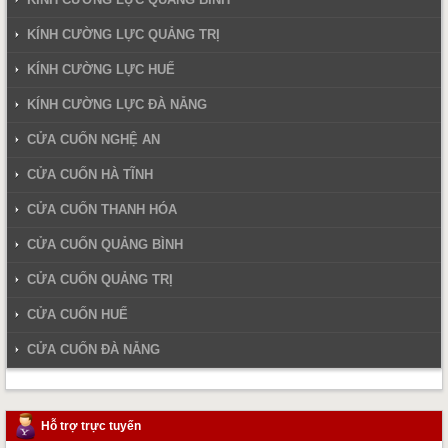
KÍNH CƯỜNG LỰC QUẢNG TRỊ
KÍNH CƯỜNG LỰC HUẾ
KÍNH CƯỜNG LỰC ĐÀ NẴNG
CỬA CUỐN NGHỆ AN
CỬA CUỐN HÀ TĨNH
CỬA CUỐN THANH HÓA
CỬA CUỐN QUẢNG BÌNH
CỬA CUỐN QUẢNG TRỊ
CỬA CUỐN HUẾ
CỬA CUỐN ĐÀ NẴNG
Hỗ trợ trực tuyến