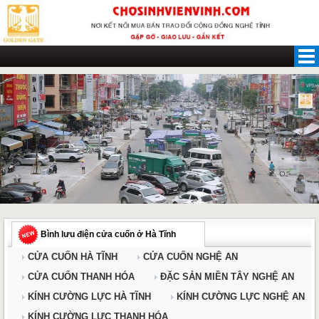
Skip
to
content
Bình lưu điện cửa cuốn ở Hà Tĩnh
CỬA CUỐN HÀ TĨNH
CỬA CUỐN NGHỆ AN
CỬA CUỐN THANH HÓA
ĐẶC SẢN MIỀN TÂY NGHỆ AN
KÍNH CƯỜNG LỰC HÀ TĨNH
KÍNH CƯỜNG LỰC NGHỆ AN
KÍNH CƯỜNG LỰC THANH HÓA