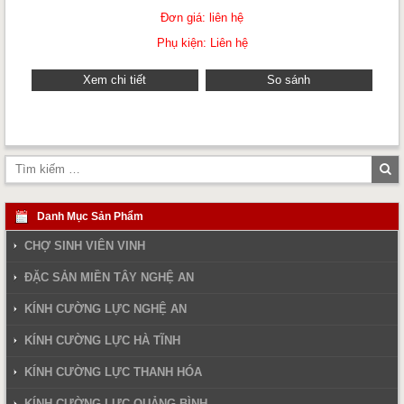
Đơn giá: liên hệ
Phụ kiện: Liên hệ
Xem chi tiết
So sánh
Tì
ki
Danh Mục Sản Phẩm
CHỢ SINH VIÊN VINH
ĐẶC SẢN MIỀN TÂY NGHỆ AN
KÍNH CƯỜNG LỰC NGHỆ AN
KÍNH CƯỜNG LỰC HÀ TĨNH
KÍNH CƯỜNG LỰC THANH HÓA
KÍNH CƯỜNG LỰC QUẢNG BÌNH