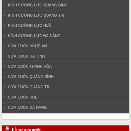
KÍNH CƯỜNG LỰC QUẢNG BÌNH
KÍNH CƯỜNG LỰC QUẢNG TRỊ
KÍNH CƯỜNG LỰC HUẾ
KÍNH CƯỜNG LỰC ĐÀ NẴNG
CỬA CUỐN NGHỆ AN
CỬA CUỐN HÀ TĨNH
CỬA CUỐN THANH HÓA
CỬA CUỐN QUẢNG BÌNH
CỬA CUỐN QUẢNG TRỊ
CỬA CUỐN HUẾ
CỬA CUỐN ĐÀ NẴNG
Hỗ trợ trực tuyến