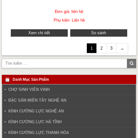
Đơn giá: liên hệ
Phụ kiện: Liên hệ
Xem chi tiết
So sánh
1
2
3
→
Tì
ki
Danh Mục Sản Phẩm
CHỢ SINH VIÊN VINH
ĐẶC SẢN MIỀN TÂY NGHỆ AN
KÍNH CƯỜNG LỰC NGHỆ AN
KÍNH CƯỜNG LỰC HÀ TĨNH
KÍNH CƯỜNG LỰC THANH HÓA