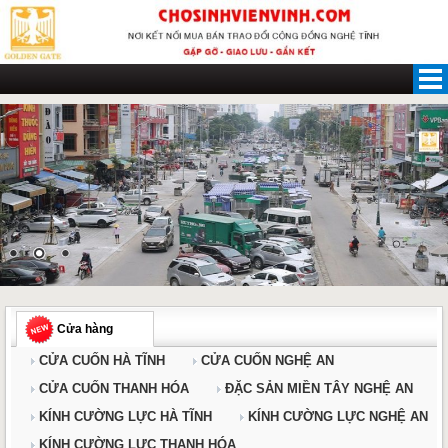
Skip
to
content
Cửa hàng
CỬA CUỐN HÀ TĨNH
CỬA CUỐN NGHỆ AN
CỬA CUỐN THANH HÓA
ĐẶC SẢN MIỀN TÂY NGHỆ AN
KÍNH CƯỜNG LỰC HÀ TĨNH
KÍNH CƯỜNG LỰC NGHỆ AN
KÍNH CƯỜNG LỰC THANH HÓA