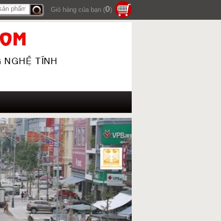
0
Giỏ hàng của bạn (
)
Tìm
kiếm