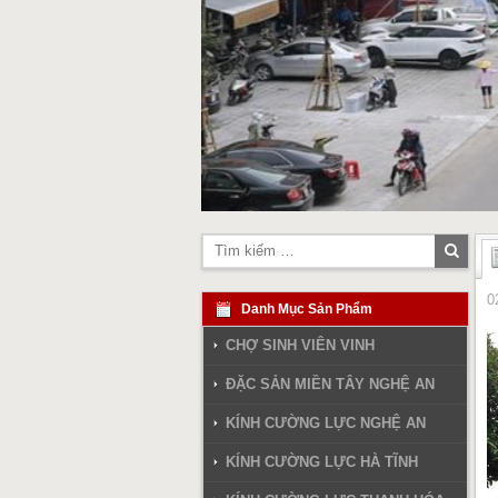
Tìm
kiếm
0
Danh Mục Sản Phẩm
CHỢ SINH VIÊN VINH
ĐẶC SẢN MIỀN TÂY NGHỆ AN
KÍNH CƯỜNG LỰC NGHỆ AN
KÍNH CƯỜNG LỰC HÀ TĨNH