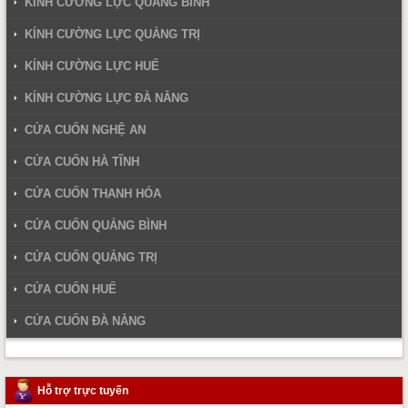
KÍNH CƯỜNG LỰC QUẢNG BÌNH
KÍNH CƯỜNG LỰC QUẢNG TRỊ
KÍNH CƯỜNG LỰC HUẾ
KÍNH CƯỜNG LỰC ĐÀ NẴNG
CỬA CUỐN NGHỆ AN
CỬA CUỐN HÀ TĨNH
CỬA CUỐN THANH HÓA
CỬA CUỐN QUẢNG BÌNH
CỬA CUỐN QUẢNG TRỊ
CỬA CUỐN HUẾ
CỬA CUỐN ĐÀ NẴNG
Hỗ trợ trực tuyến