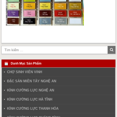
Tì
ki
Danh Mục Sản Phẩm
CHỢ SINH VIÊN VINH
ĐẶC SẢN MIỀN TÂY NGHỆ AN
KÍNH CƯỜNG LỰC NGHỆ AN
KÍNH CƯỜNG LỰC HÀ TĨNH
KÍNH CƯỜNG LỰC THANH HÓA