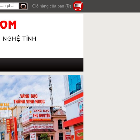
0
Giỏ hàng của bạn (
)
Tìm
kiếm